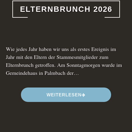
ELTERNBRUNCH 2026
Wie jedes Jahr haben wir uns als erstes Ereignis im
Jahr mit den Eltern der Stammesmitglieder zum
Elternbrunch getroffen. Am Sonntagmorgen wurde im
Gemeindehaus in Palmbach der…
“
WEITERLESEN
E
L
T
E
R
N
B
R