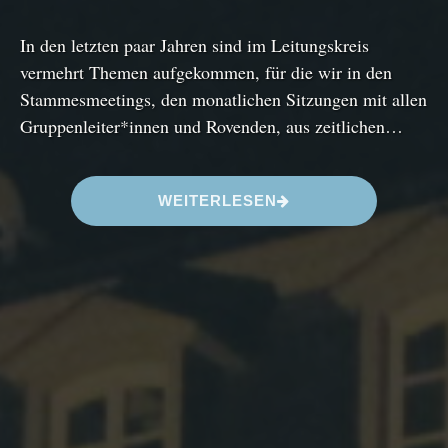
In den letzten paar Jahren sind im Leitungskreis
vermehrt Themen aufgekommen, für die wir in den
Stammesmeetings, den monatlichen Sitzungen mit allen
Gruppenleiter*innen und Rovenden, aus zeitlichen…
“
WEITERLESEN
K
O
P
L
A
W
E
2
0
2
6
”