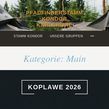
Zum
Inhalt
PFADFINDERSTAMM
springen
KONDOR
KARLSRUHE
MORE
STAMM KONDOR
UNSERE GRUPPEN
Kategorie:
Main
KOPLAWE 2026