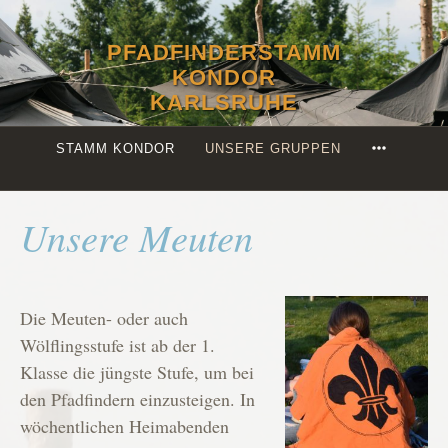
Zum
Inhalt
PFADFINDERSTAMM
springen
KONDOR
KARLSRUHE
MORE
STAMM KONDOR
UNSERE GRUPPEN
Unsere Meuten
Die Meuten- oder auch
Wölflingsstufe ist ab der 1.
Klasse die jüngste Stufe, um bei
den Pfadfindern einzusteigen. In
wöchentlichen Heimabenden