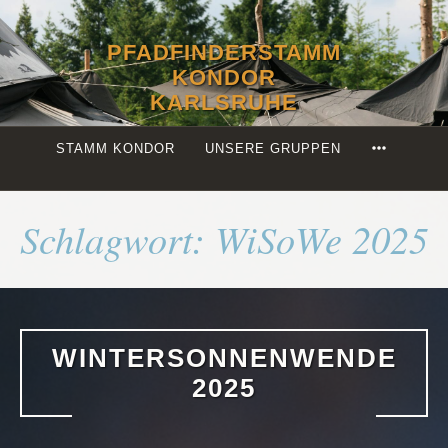
Zum
Inhalt
PFADFINDERSTAMM
springen
KONDOR
KARLSRUHE
MORE
STAMM KONDOR
UNSERE GRUPPEN
Schlagwort:
WiSoWe 2025
WINTERSONNENWENDE
2025