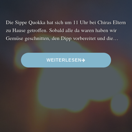
Die Sippe Quokka hat sich um 11 Uhr bei Chiras Eltern
zu Hause getroffen. Sobald alle da waren haben wir
Gemüse geschnitten, den Dipp vorbereitet und die…
“
WEITERLESEN
W
I
N
T
E
R
S
O
N
N
E
N
W
E
N
D