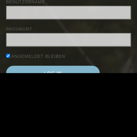
BENUTZERNAME
PASSWORT
ANGEMELDET BLEIBEN
Passwort zurücksetzen
NEUESTE BEITRÄGE
KoPlaWe 2026