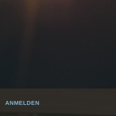
E
2
0
2
5
”
ANMELDEN