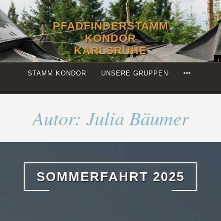
Zum
Inhalt
PFADFINDERSTAMM
springen
KONDOR
KARLSRUHE
MORE
STAMM KONDOR
UNSERE GRUPPEN
Autor:
Julia Bäumer
SOMMERFAHRT 2025