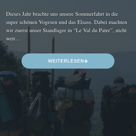
Dieses Jahr brachte uns unsere Sommerfahrt in die
super schönen Vogesen und das Elsass. Dabei machten
wir zuerst unser Standlager in “Le Val du Patre”, nicht
weit…
“
WEITERLESEN
S
O
M
M
E
R
F
A
H
R
T
2
0
2
5
”