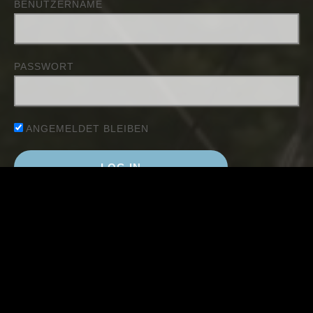
BENUTZERNAME
PASSWORT
ANGEMELDET BLEIBEN
Passwort zurücksetzen
NEUESTE BEITRÄGE
KoPlaWe 2026