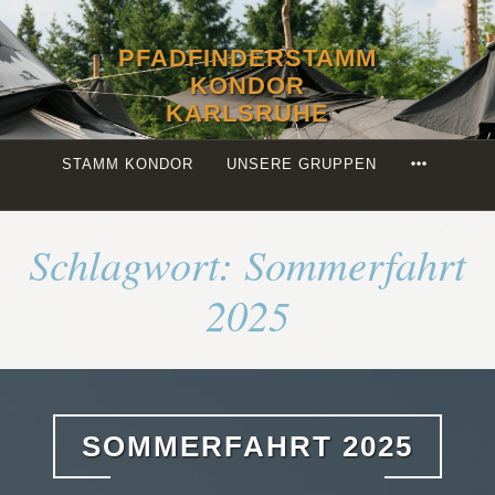
Zum
Inhalt
PFADFINDERSTAMM
springen
KONDOR
KARLSRUHE
MORE
STAMM KONDOR
UNSERE GRUPPEN
Schlagwort:
Sommerfahrt
2025
SOMMERFAHRT 2025