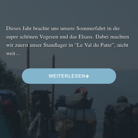
Dieses Jahr brachte uns unsere Sommerfahrt in die
super schönen Vogesen und das Elsass. Dabei machten
wir zuerst unser Standlager in “Le Val du Patre”, nicht
weit…
“
WEITERLESEN
S
O
M
M
E
R
F
A
H
R
T
2
0