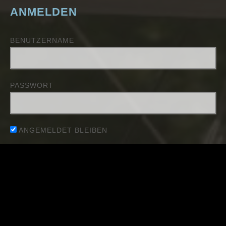
ANMELDEN
BENUTZERNAME
PASSWORT
ANGEMELDET BLEIBEN
Passwort zurücksetzen
NEUESTE BEITRÄGE