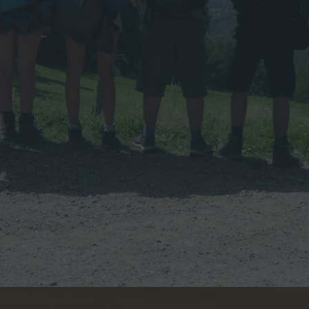
2
5
”