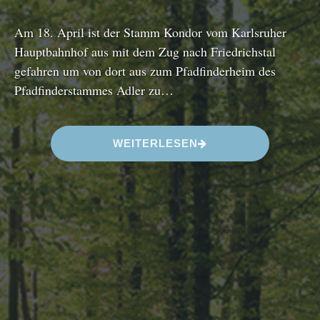
Am 18. April ist der Stamm Kondor vom Karlsruher
Hauptbahnhof aus mit dem Zug nach Friedrichstal
gefahren um von dort aus zum Pfadfinderheim des
Pfadfinderstammes Adler zu…
“
WEITERLESEN
O
S
T
E
R
L
A
G
E
R
2
0
2
2
”