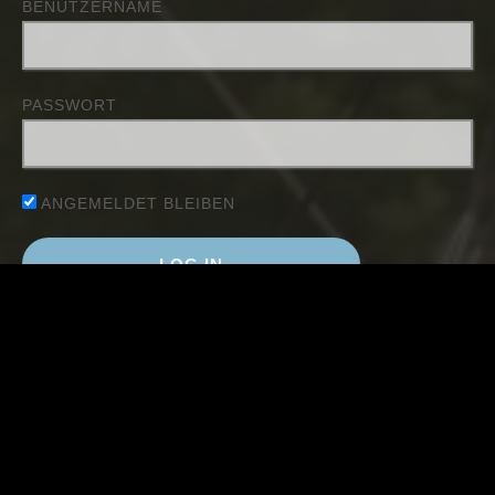
BENUTZERNAME
PASSWORT
ANGEMELDET BLEIBEN
Passwort zurücksetzen
NEUESTE BEITRÄGE
KoPlaWe 2026