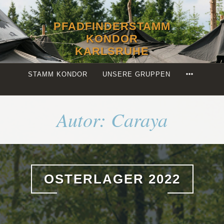
Zum
Inhalt
PFADFINDERSTAMM
springen
KONDOR
KARLSRUHE
MORE
STAMM KONDOR
UNSERE GRUPPEN
Autor:
Caraya
OSTERLAGER 2022